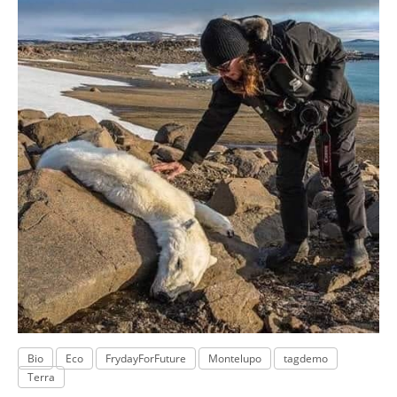
Bio
Eco
FrydayForFuture
Montelupo
tagdemo
Terra