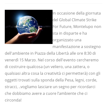
In occasione della giornata
del Global Climate Strike
For Future, Montelupo non
sta in disparte e ha
organizzato una
manifestazione a sostegno
dell'ambiente
in Piazza della Libertà
alle ore 8:30 di
venerdì 15 Marzo. Nel corso dell'evento cercheremo
di costruire
qualcosa (un veliero, una zattera, o
qualsiasi altra cosa la creatività ci permetterà) con gli
oggetti trovati
sulla sponda della Pesa, legni, corde,
stracci, ..vogliamo lasciare un segno per ricordarci
che dobbiamo avere a cuore l’ambiente che ci
circonda!