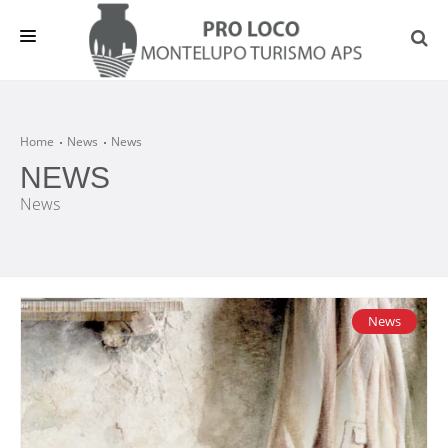
HOME
EVENTI E NEWS
Home
News
News
NEWS
INFO UTILI
News
DA VEDERE
OSPITALITA'
ASSOCIAZIONE
News