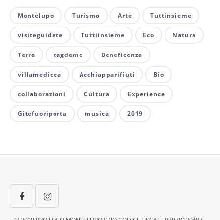
Montelupo
Turismo
Arte
Tuttinsieme
visiteguidate
Tuttiinsieme
Eco
Natura
Terra
tagdemo
Beneficenza
villamedicea
Acchiapparifiuti
Bio
collaborazioni
Cultura
Experience
Gitefuoriporta
musica
2019
© 2019 PRO LOCO MONTELUPO F.NO CODICE FISCALE 03978120487 -