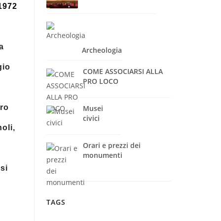
 1972
a
Archeologia
gio
COME ASSOCIARSI ALLA
PRO LOCO
tro
Musei
civici
oli,
Orari e prezzi dei
monumenti
si
TAGS