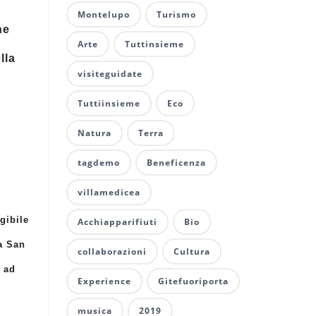
Montelupo
Turismo
he
Arte
Tuttinsieme
lla
visiteguidate
Tuttiinsieme
Eco
Natura
Terra
tagdemo
Beneficenza
villamedicea
gibile
Acchiapparifiuti
Bio
a San
collaborazioni
Cultura
o ad
Experience
Gitefuoriporta
musica
2019