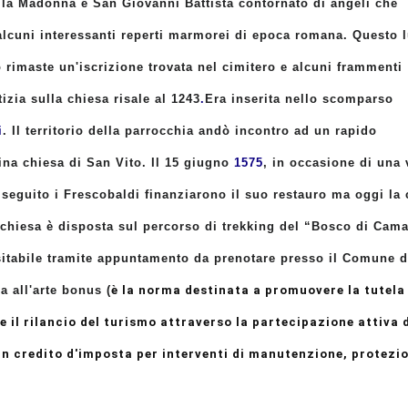
ra la Madonna e San Giovanni Battista contornato di angeli che
 alcuni interessanti reperti marmorei di epoca romana. Questo 
rimaste un'iscrizione trovata nel cimitero e alcuni frammenti
tizia sulla chiesa risale al 1243
.
Era inserita nello scomparso
i
.
Il territorio della parrocchia andò incontro ad un rapido
ina chiesa di San Vito. Il 15 giugno
1575
, in occasione di una 
 seguito i Frescobaldi finanziarono il suo restauro ma oggi la 
 chiesa è disposta sul percorso di trekking del “Bosco di Cam
visitabile tramite appuntamento da prenotare presso il Comune d
 all'arte bonus (
è la norma destinata a promuovere la tutela
e il rilancio del turismo attraverso la partecipazione attiva 
 un credito d'imposta per interventi di manutenzione, protezi