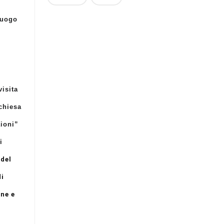
luogo
visita
chiesa
aioni”
i
 del
di
one e