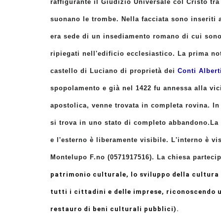
raffigurante il Giudizio Universale col Cristo t
suonano le trombe. Nella facciata sono inseriti
era sede di un insediamento romano di cui sono 
ripiegati nell'edificio ecclesiastico. La prima no
castello di Luciano di proprietà dei
Conti Albert
spopolamento e già nel 1422
fu annessa alla vic
apostolica, venne trovata in completa rovina. I
n
si trova in uno stato di completo abbandono.
La
e l'esterno è liberamente visibile. L'interno è 
Montelupo F.no (0571917516). La chiesa partecipa
patrimonio culturale, lo sviluppo della cultura 
tutti i cittadini e delle imprese, riconoscendo
restauro di beni culturali pubblici).